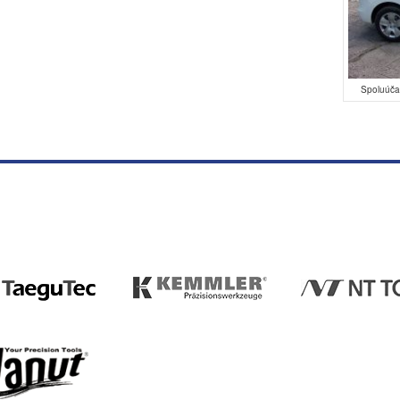
Spoluúčas